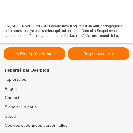
FAÇADE TRAVELLING KIT Façade travelling kit est un outil pédagogique
créé après les cycles d'ateliers qui ont eu lieu à Nice et à Sospel avec
comme thème: "une façade en multiples facettes". Cet instrument didactique
tente une approche avec l'image dont...
< Page précédente
Page suivante >
Hébergé par Overblog
Top articles
Pages
Contact
Signaler un abus
C.G.U.
Cookies et données personnelles