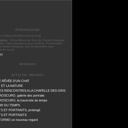
Présentation
: Le blog d'iris blancardi de jong
iption
: Echantillons de rêve de l'Atelier Artistique.
lier d'arts plastiques pour enfants. Proefstukjes
t Atelier Artistique, een kinderatelier voor
ende kunst
ct
Archives
Articles Récents
IE RÊVÉE D'UN CHAT
T ET LA NATURE
ES RENCONTRES A LA CHAPELLE DES GRIS
OSCURO, galerie des portraits
OSCURO, la traversée du temps
IR DU TEMPS
TS ET PORTRAITS, prolongé
TS ET PORTRAITS
ORMO un nouveau regard