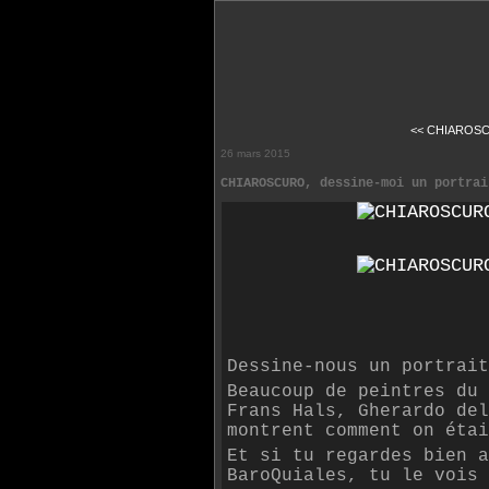
<< CHIAROS
26 mars 2015
CHIAROSCURO, dessine-moi un portrai
Dessine-nous un portrai
Beaucoup de peintres du 
Frans Hals, Gherardo del
montrent comment on étai
Et si tu regardes bien a
BaroQuiales, tu le vois 